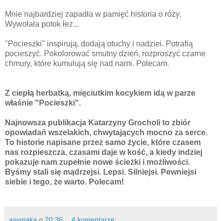
Mnie najbardziej zapadła w pamięć historia o róży.
Wywołała potok łez...
"Pocieszki" inspirują, dodają otuchy i nadziei. Potrafią
pocieszyć. Pokolorować smutny dzień, rozproszyć czarne
chmury, które kumulują się nad nami. Polecam.
Z ciepłą herbatką, mięciutkim kocykiem idą w parze
właśnie "Pocieszki".
Najnowsza publikacja Katarzyny Grocholi to zbiór
opowiadań wszelakich, chwytających mocno za serce.
To historie napisane przez samo życie, które czasem
nas rozpieszcza, czasami daje w kość, a kiedy indziej
pokazuje nam zupełnie nowe ścieżki i możliwości.
Byśmy stali się mądrzejsi. Lepsi. Silniejsi. Pewniejsi
siebie i tego, że warto. Polecam!
asymaka
o
20:36
4 komentarze: