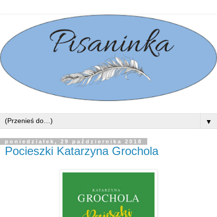
▼
poniedziałek, 29 października 2018
Pocieszki Katarzyna Grochola